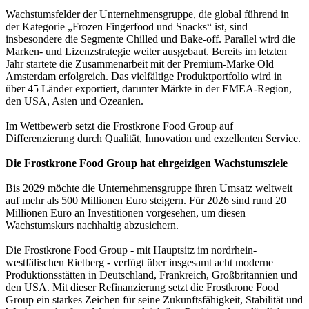
Wachstumsfelder der Unternehmensgruppe, die global führend in
der Kategorie „Frozen Fingerfood und Snacks“ ist, sind
insbesondere die Segmente Chilled und Bake-off. Parallel wird die
Marken- und Lizenzstrategie weiter ausgebaut. Bereits im letzten
Jahr startete die Zusammenarbeit mit der Premium-Marke Old
Amsterdam erfolgreich. Das vielfältige Produktportfolio wird in
über 45 Länder exportiert, darunter Märkte in der EMEA-Region,
den USA, Asien und Ozeanien.
Im Wettbewerb setzt die Frostkrone Food Group auf
Differenzierung durch Qualität, Innovation und exzellenten Service.
Die Frostkrone Food Group hat ehrgeizigen Wachstumsziele
Bis 2029 möchte die Unternehmensgruppe ihren Umsatz weltweit
auf mehr als 500 Millionen Euro steigern. Für 2026 sind rund 20
Millionen Euro an Investitionen vorgesehen, um diesen
Wachstumskurs nachhaltig abzusichern.
Die Frostkrone Food Group - mit Hauptsitz im nordrhein-
westfälischen Rietberg - verfügt über insgesamt acht moderne
Produktionsstätten in Deutschland, Frankreich, Großbritannien und
den USA. Mit dieser Refinanzierung setzt die Frostkrone Food
Group ein starkes Zeichen für seine Zukunftsfähigkeit, Stabilität und